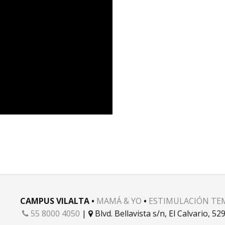
CAMPUS VILALTA •
MAMÁ & YO
•
ESTIMULACIÓN TE
55 8000 4050
|
Blvd. Bellavista s/n, El Calvario, 

