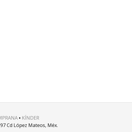
MPRANA
•
KÍNDER
52997 Cd López Mateos, Méx.