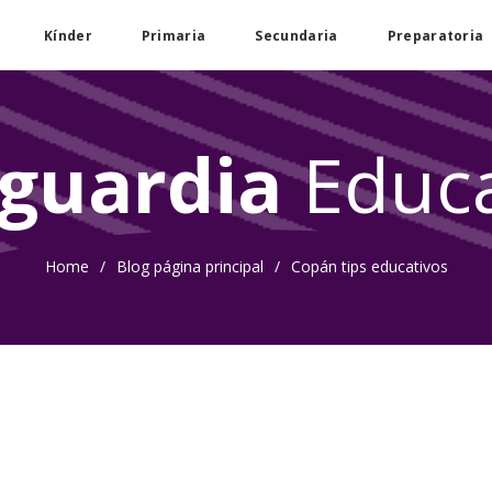
Kínder
Primaria
Secundaria
Preparatoria
guardia
Educa
Home
/
Blog página principal
/
Copán tips educativos