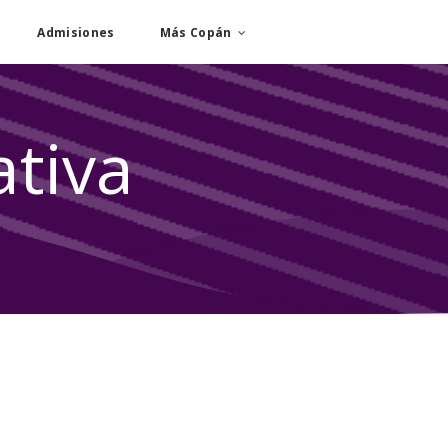
Admisiones
Más Copán
tiva