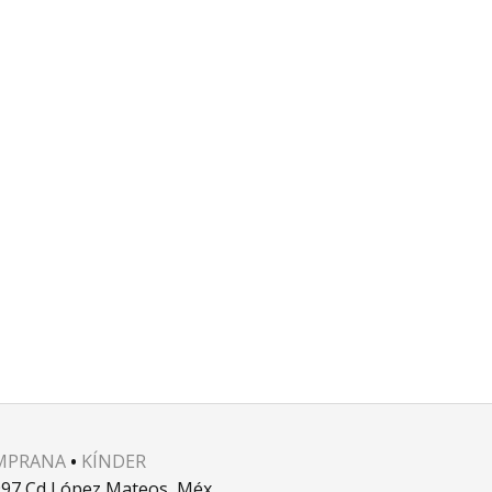
MPRANA
•
KÍNDER
52997 Cd López Mateos, Méx.