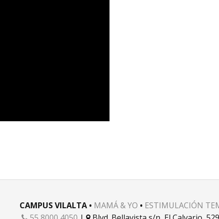
CAMPUS VILALTA •
MAMÁ & YO
•
ESTIMULACIÓN TE
55 8000 4050
|
Blvd. Bellavista s/n, El Calvario, 

