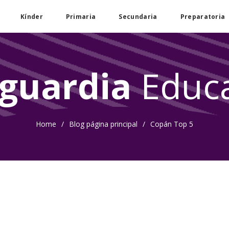
Kínder
Primaria
Secundaria
Preparatoria
guardia
Educa
Home
/
Blog página principal
/
Copán Top 5