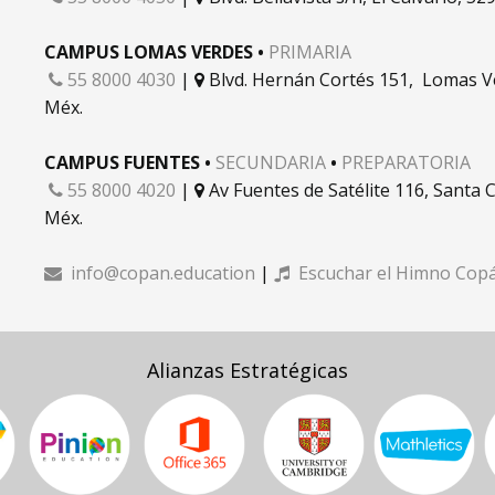
CAMPUS LOMAS VERDES •
PRIMARIA
55 8000 4030
|
Blvd. Hernán Cortés 151, Lomas Ve


Méx.
CAMPUS FUENTES •
SECUNDARIA
•
PREPARATORIA
55 8000 4020
|
Av Fuentes de Satélite 116, Santa 


Méx.
info@copan.education
|
Escuchar el Himno Cop


Alianzas Estratégicas