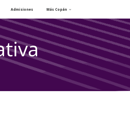
Admisiones
Más Copán
tiva