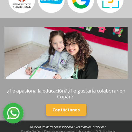
¿Te apasiona la educación? ¿Te gustaría colaborar en
Copán?
Contáctanos
© Todos los derechos reservados •
Ver aviso de privacidad
Diseño Gráfico y Desarrollo Web • www.lizhorta.com • D.G. Liz Horta