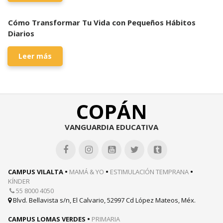
Cómo Transformar Tu Vida con Pequeños Hábitos
Diarios
Leer más
COPÁN
VANGUARDIA EDUCATIVA





CAMPUS VILALTA •
MAMÁ & YO
•
ESTIMULACIÓN TEMPRANA
•
KÍNDER
55 8000 4050

Blvd. Bellavista s/n, El Calvario, 52997 Cd López Mateos, Méx.

CAMPUS LOMAS VERDES •
PRIMARIA