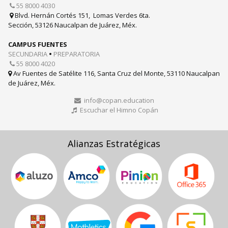
55 8000 4030

Blvd. Hernán Cortés 151, Lomas Verdes 6ta.

Sección, 53126 Naucalpan de Juárez, Méx.
CAMPUS FUENTES
SECUNDARIA
•
PREPARATORIA
55 8000 4020

Av Fuentes de Satélite 116, Santa Cruz del Monte, 53110 Naucalpan

de Juárez, Méx.
info@copan.education

Escuchar el Himno Copán

Alianzas Estratégicas